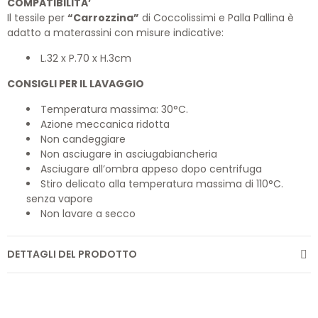
COMPATIBILITA’
Il tessile per
“Carrozzina”
di Coccolissimi e Palla Pallina è
adatto a materassini con misure indicative:
L.32 x P.70 x H.3cm
CONSIGLI PER IL LAVAGGIO
Temperatura massima: 30°C.
Azione meccanica ridotta
Non candeggiare
Non asciugare in asciugabiancheria
Asciugare all’ombra appeso dopo centrifuga
Stiro delicato alla temperatura massima di 110°C.
senza vapore
Non lavare a secco
DETTAGLI DEL PRODOTTO