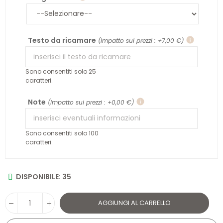
Testo da ricamare
info
(Impatto sui prezzi : +7,00 €)
Sono consentiti solo 25
caratteri.
Note
info
(Impatto sui prezzi : +0,00 €)
Sono consentiti solo 100
caratteri.
DISPONIBILE: 35
AGGIUNGI AL CARRELLO