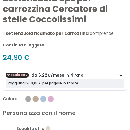
carrozzina Cercatore di
stelle Coccolissimi
Il
set lenzuola ricamato per carrozzina
comprende:
lenzuolo sopra ricamato
Continua a leggere
lenzuolo sotto
24,90 €
federa per guanciale
COMPATIBILITA’
Il tessile per
“Carrozzina”
di Coccolissimi e Palla Pallina è
adatto a materassini con misure indicative:
L.32 x P.70 x H.3cm
Colore
Manifattura:
Made in Italy
Personalizza con il nome
Scegli lo stile
info