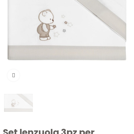
Clicca per ingrandire
Set lenzuola 3pz per