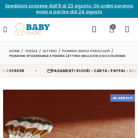
Spedizioni sospese dall'8 al 23 agosto. Gli ordini saranno
evasi a partire dal 24 agosto
0
HOME
TESSILE
LETTINO
PIUMINO SENZA PARACOLPI
PIUMONE SFODERABILE E FEDERA LETTINO BALLOON COCCOLISSIMI
✦
955005
PAGAMENTI SICURI - CARTA • PAYPAL • SCALAPAY
IN ARRIVO