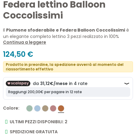
Federa lettino Balloon
Coccolissimi
Il
Piumone sfoderabile e Federa Balloon Coccolissimi
è
un elegante completo lettino 3 pezzi realizzato in 100%
Continua a leggere
cotone Made in Italy. Il raffinato ricamo a mongolfiera, il
copripiumino sfoderabile, la federa coordinata e l'imbottitura
124,50 €
inclusa rendono questo set ideale per accompagnare il
sonno del neonato con comfort, qualità e stile.
Prodotto in preordine, la spedizione avverrà al momento del
riassortimento effettivo
Colore
ULTIMI PEZZI DISPONIBILI: 2
SPEDIZIONE GRATUITA