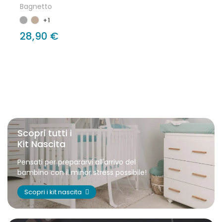
Bagnetto
+1
28,90 €
Scopri tutti i
Kit Nascita
Pensati per prepararvi all'arrivo del
bambino con il minor stress possibile!
Scopri i kit nascita