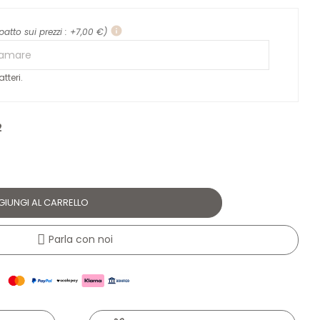
info
patto sui prezzi : +7,00 €)
tteri.
2
GIUNGI AL CARRELLO
Parla con noi