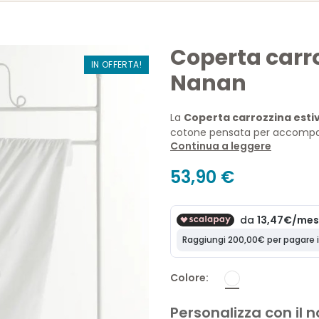
Coperta carro
IN OFFERTA!
Nanan
La
Coperta carrozzina esti
cotone pensata per accompag
Continua a leggere
riposo nelle stagioni più miti
leggerezza e uno stile raffina
53,90 €
Colore
Personalizza con il