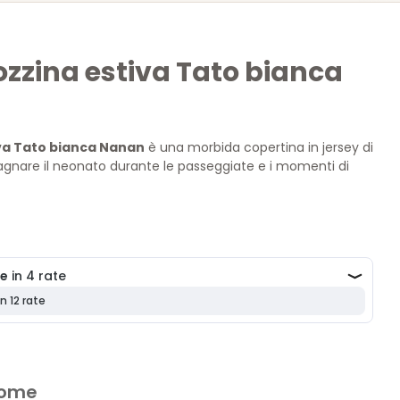
zzina estiva Tato bianca
va Tato bianca Nanan
è una morbida copertina in jersey di
nare il neonato durante le passeggiate e i momenti di
. Impreziosita dal dolce peluche centrale Tato, offre comfort,
to firmato Nanan.
 nome