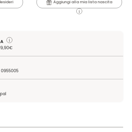
Aggiungi alla mia lista nascita
desideri
TA
 79,90€
 0955005
ypal