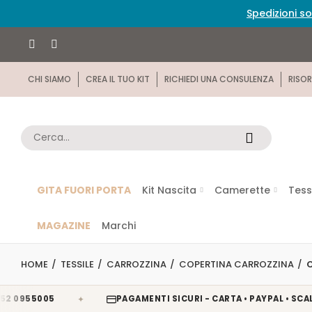
Spedizioni so
CHI SIAMO
CREA IL TUO KIT
RICHIEDI UNA CONSULENZA
RISOR
GITA FUORI PORTA
Kit Nascita
Camerette
Tess
MAGAZINE
Marchi
HOME
TESSILE
CARROZZINA
COPERTINA CARROZZINA
✦
55005
PAGAMENTI SICURI - CARTA • PAYPAL • SCALAPAY 