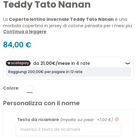
Teddy Tato Nanan
La
Coperta lettino invernale Teddy Tato Nanan
è una
morbida copertina in jersey di cotone pensata per i mesi più
Continua a leggere
freddi. Decorata con cuori ricamati e l'applicazione del dolce
orsetto Tato, avvolge il bambino in una piacevole sensazione
84,00 €
di calore e comfort durante il riposo.
Colore
Personalizza con il nome
Testo da ricamare
info
(Impatto sui prezzi : +7,00 €)