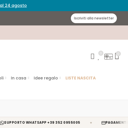
 dal 24 agosto
Iscriviti alla newsletter
0
0
li
In casa
Idee regalo
LISTE NASCITA
✦
ORTO WHATSAPP +39 352 0955005
PAGAMENTI SICURI 