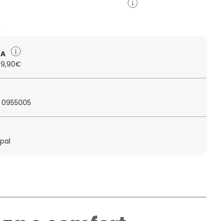
a
TA
 79,90€
 0955005
ypal