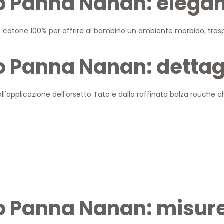
to Panna Nanan: elega
o cotone 100% per offrire al bambino un ambiente morbido, trasp
o Panna Nanan: dettagl
ll'applicazione dell'orsetto Tato e dalla raffinata balza rouche ch
to Panna Nanan: misur