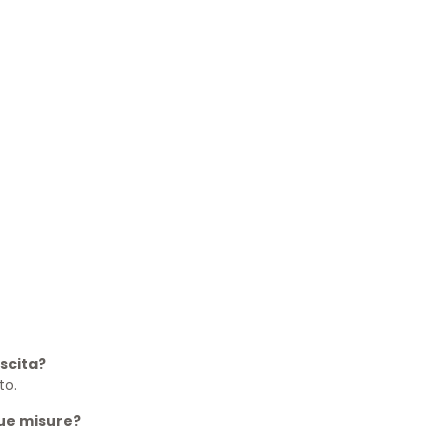
scita?
to.
due misure?