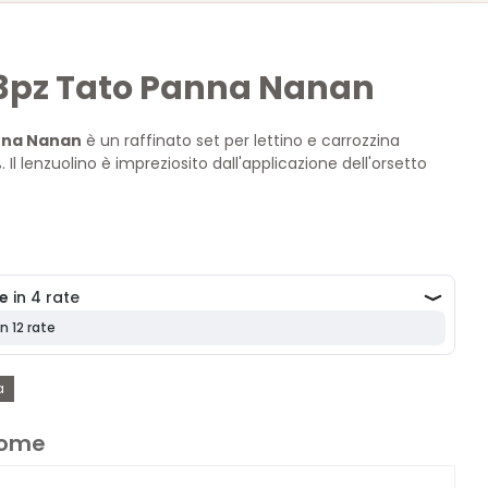
 3pz Tato Panna Nanan
anna Nanan
è un raffinato set per lettino e carrozzina
 Il lenzuolino è impreziosito dall'applicazione dell'orsetto
 rouche che dona eleganza e dolcezza alla cameretta.
a
 nome