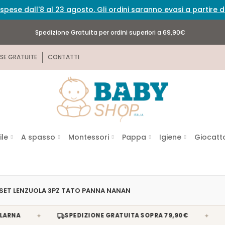
spese dall'8 al 23 agosto. Gli ordini saranno evasi a partire
Spedizione Gratuita per ordini superiori a 69,90€
SE GRATUITE
CONTATTI
ile
A spasso
Montessori
Pappa
Igiene
Giocatto
SET LENZUOLA 3PZ TATO PANNA NANAN
✦
✦
SPEDIZIONE GRATUITA SOPRA 79,90€
SUPP