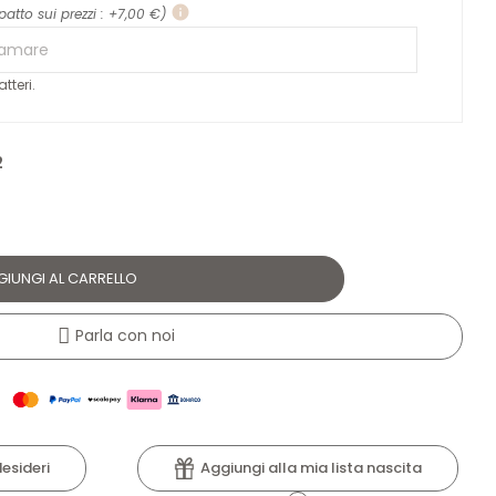
info
patto sui prezzi : +7,00 €)
tteri.
2
GIUNGI AL CARRELLO
Parla con noi
Aggiungi alla mia lista nascita
desideri