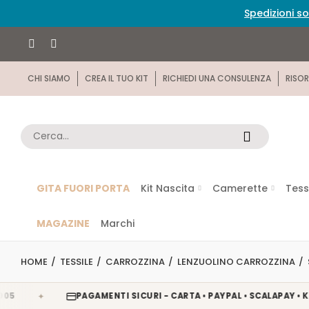
Spedizioni so
CHI SIAMO
CREA IL TUO KIT
RICHIEDI UNA CONSULENZA
RISOR
GITA FUORI PORTA
Kit Nascita
Camerette
Tess
MAGAZINE
Marchi
HOME
TESSILE
CARROZZINA
LENZUOLINO CARROZZINA
✦
PAGAMENTI SICURI - CARTA • PAYPAL • SCALAPAY • KLARNA