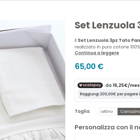
Set Lenzuola
Il
Set Lenzuola 3pz Tato P
realizzato in puro cotone 100%.
Continua a leggere
Tato e da una delicata balza
65,00 €
Il set comprende:
Federa per cuscino
Lenzuolo sopra
Lenzuolo sotto con angoli
Disponibile nelle misure:
Taglia
Lettino
Carrozzin
Lettino
Carrozzina
Personalizza con il